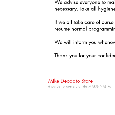
We advise everyone to main
necessary. Take all hygie
If we all take care of ours
resume normal programmi
We will inform you wheneve
Thank you for your confide
Mike Deodato Store
é parceiro comercial da MARGINALIA:
CNPJ: 22.759.548/0001-52
Rua Dr. Hortêncio Ribeiro nº 148