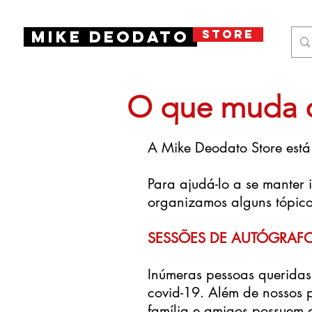
STORE
Mike Deodato
O que muda d
A Mike Deodato Store está
Para ajudá-lo a se manter 
organizamos alguns tópico
SESSÕES DE AUTÓGRAFO
Inúmeras pessoas queridas
covid-19. Além de nossos p
família e amigos possuem d