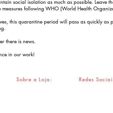
tain social isolation as much as possible. Leave th
ne measures following WHO (World Health Organizat
elves, this quarantine period will pass as quickly a
ng.
r there is news.
nce in our work!
Sobre a Loja:
Redes Sociai
FAQ
Facebook
Envios & Trocas
Twitter
Política da Loja