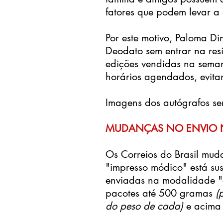
fatores que podem levar a 
Por este motivo, Paloma D
Deodato sem entrar na res
edições vendidas na seman
horários agendados, evitan
Imagens dos autógrafos se
MUDANÇAS NO ENVIO 
Os Correios do Brasil mu
"impresso módico" está su
enviadas na modalidade "c
pacotes até 500 gramas
(
do peso de cada)
e acima 