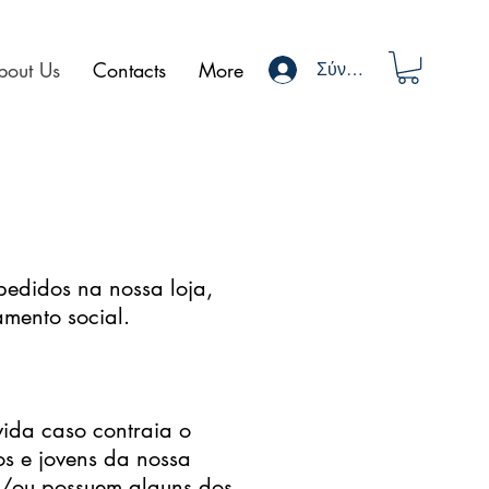
bout Us
Contacts
More
Σύνδεση
pedidos na nossa loja,
mento social.
vida caso contraia o
os e jovens da nossa
 e/ou possuem alguns dos