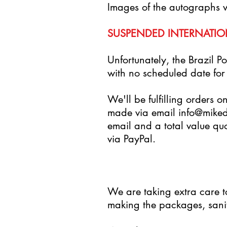
Images of the autographs w
SUSPENDED INTERNATIO
Unfortunately, the Brazil 
with no scheduled date for 
We'll be fulfilling orders 
made via email
info@mike
email and a total value quo
via PayPal.
We are taking extra care 
making the packages, sanit