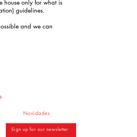
e house only for what is
ion) guidelines.
s possible and we can
s
Novidades
Sign up for our newsletter