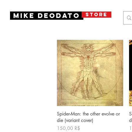
STORE
Mike Deodato
Γρήγορη προβολή
Spider-Man: the other evolve or
S
die (variant cover)
d
Τιμή
Τ
150,00 R$
1