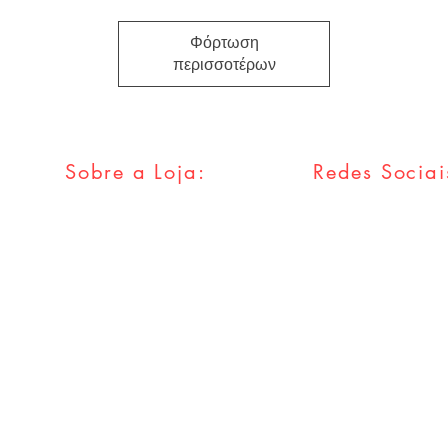
Φόρτωση
περισσοτέρων
Sobre a Loja:
Redes Sociai
FAQ
Facebook
Envios & Trocas
Twitter
Política da Loja
Instagram
Métodos
Pagamentos
Tumblr