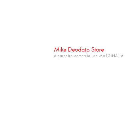
Mike Deodato Store
é parceiro comercial da MARGINALIA:
CNPJ: 22.759.548/0001-52
Rua Dr. Hortêncio Ribeiro nº 148
Bairro Castelo Branco
(próximo à UFPB)
João Pessoa - PB. CEP: 58050-220
info@mikedeodatostore.com