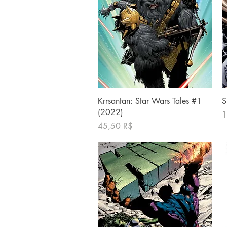
Γρήγορη προβολή
Krrsantan: Star Wars Tales #1
S
(2022)
Τ
1
Τιμή
45,50 R$