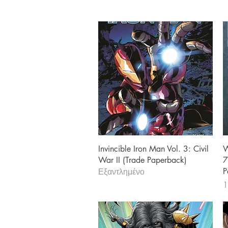
Γρήγορη προβολή
Invincible Iron Man Vol. 3: Civil
W
War II (Trade Paperback)
7
P
Εξαντλημένο
Τ
1