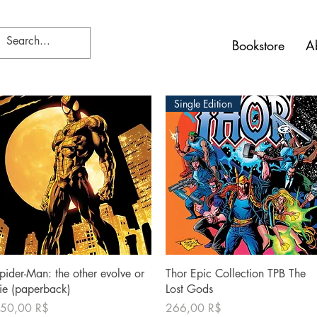
Bookstore
A
Single Edition
Γρήγορη προβολή
Γρήγορη προβολή
pider-Man: the other evolve or
Thor Epic Collection TPB The
ie (paperback)
Lost Gods
ιμή
Τιμή
50,00 R$
266,00 R$