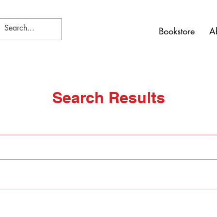
Bookstore
A
Search Results
σεις (1)
Άλλες σελίδες (7)
Βρέθηκαν 241 αποτελέσματα με κενή αναζήτηση
Τ