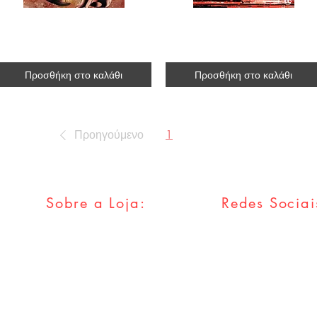
The Madness #3
Batman #139 [variant
R$27.00
R$55.00
Προσθήκη στο καλάθι
Προσθήκη στο καλάθι
Προηγούμενο
1
2
3
4
5
...
Sobre a Loja:
Redes Sociai
FAQ
Facebook
Envios & Trocas
Twitter
Política da Loja
Instagram