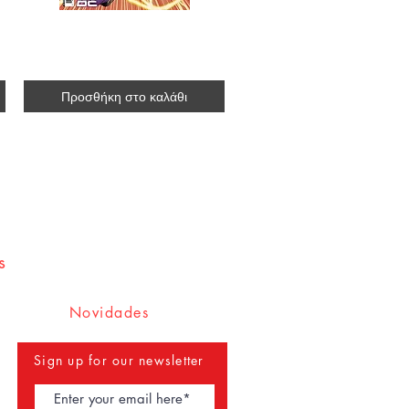
 cover]
Speed Force #1 [variant cover by Mike Deodato]
R$136.00
Προσθήκη στο καλάθι
21
Επόμενο
s
Novidades
Sign up for our newsletter