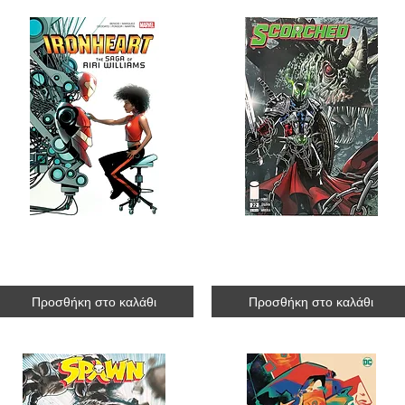
Ironheart: The Saga of Riri Williams 1 [paperback]
Spawn: Scorched #22
R$456.00
R$25.00
Προσθήκη στο καλάθι
Προσθήκη στο καλάθι