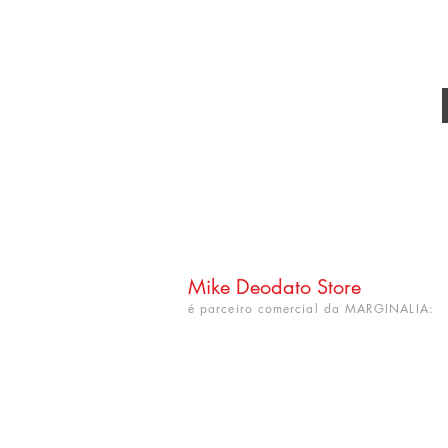
Mike Deodato Store
é parceiro comercial da MARGINALIA:
CNPJ: 22.759.548/0001-52
Rua Dr. Hortêncio Ribeiro nº 148
Bairro Castelo Branco