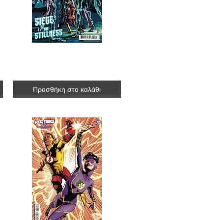
1]
Flash #2 [official cover by Mike Deodato]
R$27.30
Προσθήκη στο καλάθι