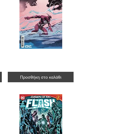
5]
Flash #2 [variant cover 4]
R$27.30
Προσθήκη στο καλάθι