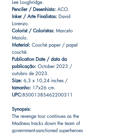
Lee Loughridge.
Penciler / Desenhista:
ACO.
Inker / Arte Finalistas:
David
Lorenzo.
Colorist / Coloristas:
Marcelo
Maiolo.
Material:
Couché paper / papel
couchê.
Publication Date / data da
publicação:
October 2023 /
outubro de 2023.
Size:
6,3 x 10,24 inches /
tamanho:
17x26 cm.
UPC:
85001385462200311
Synopsis:
The revenge tour continues as the
Madness tracks down the team of
government-sanctioned superheroes