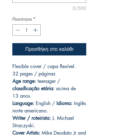
0/500
Ποσότητα
*
Προσθήκη στο καλάθι
Flexible cover / capa flexível.
32 pages / páginas
Age range:
teenager /
classificação etária:
acima de
13 anos.
Language:
English /
Idioma:
Inglês
norte americano.
Writer / roteirista:
J. Michael
Straczyski.
Cover Artists:
Mike Deodato Jr and