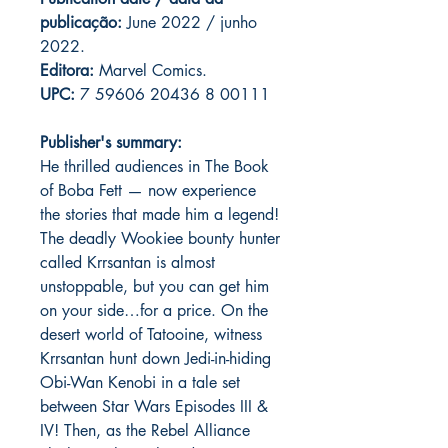
publicação:
June 2022 / junho
2022.
Editora:
Marvel Comics.
UPC:
7 59606 20436 8 00111
Publisher's summary:
He thrilled audiences in The Book
of Boba Fett — now experience
the stories that made him a legend!
The deadly Wookiee bounty hunter
called Krrsantan is almost
unstoppable, but you can get him
on your side…for a price. On the
desert world of Tatooine, witness
Krrsantan hunt down Jedi-in-hiding
Obi-Wan Kenobi in a tale set
between Star Wars Episodes III &
IV! Then, as the Rebel Alliance