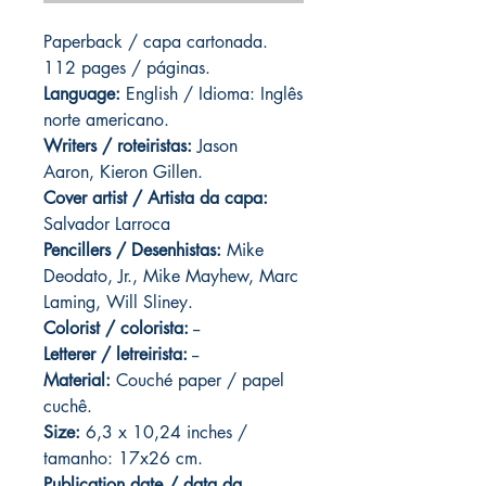
Paperback / capa cartonada.
112 pages / páginas.
Language:
English / Idioma: Inglês
norte americano.
Writers / roteiristas:
Jason
Aaron, Kieron Gillen.
Cover artist / Artista da capa:
Salvador Larroca
Pencillers / Desenhistas:
Mike
Deodato, Jr., Mike Mayhew, Marc
Laming, Will Sliney.
Colorist / colorista:
--
Letterer / letreirista:
--
Material:
Couché paper / papel
cuchê.
Size:
6,3 x 10,24 inches /
tamanho: 17x26 cm.
Publication date / data da