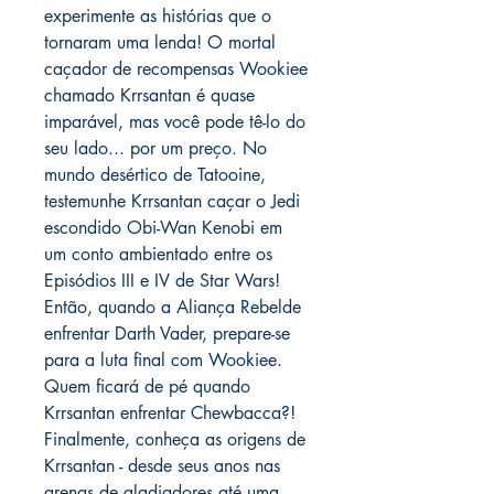
experimente as histórias que o
tornaram uma lenda! O mortal
caçador de recompensas Wookiee
chamado Krrsantan é quase
imparável, mas você pode tê-lo do
seu lado... por um preço. No
mundo desértico de Tatooine,
testemunhe Krrsantan caçar o Jedi
escondido Obi-Wan Kenobi em
um conto ambientado entre os
Episódios III e IV de Star Wars!
Então, quando a Aliança Rebelde
enfrentar Darth Vader, prepare-se
para a luta final com Wookiee.
Quem ficará de pé quando
Krrsantan enfrentar Chewbacca?!
Finalmente, conheça as origens de
Krrsantan - desde seus anos nas
arenas de gladiadores até uma