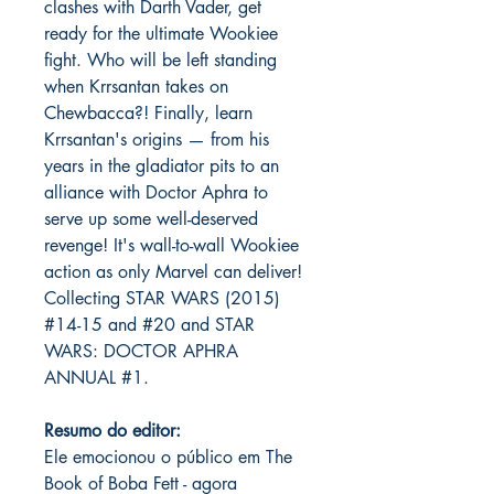
clashes with Darth Vader, get
ready for the ultimate Wookiee
fight. Who will be left standing
when Krrsantan takes on
Chewbacca?! Finally, learn
Krrsantan's origins — from his
years in the gladiator pits to an
alliance with Doctor Aphra to
serve up some well-deserved
revenge! It's wall-to-wall Wookiee
action as only Marvel can deliver!
Collecting STAR WARS (2015)
#14-15 and #20 and STAR
WARS: DOCTOR APHRA
ANNUAL #1.
Resumo do editor:
Ele emocionou o público em The
Book of Boba Fett - agora