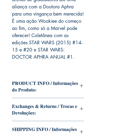
aliança com a Doutora Aphra
para uma vingança bem merecida!
É uma ação Wookiee do começo
ao fim, como só a Marvel pode
oferecer! Coletânea com as
edições STAR WARS (2015) #14-
15 e #20 e STAR WARS:
DOCTOR APHRA ANUAL #1.
PRODUCT INFO / Informações
do Produto:
Edition of Mike Deodato Jr's personal
Exchanges & Returns / Trocas e
collection.
Devoluções:
This and other editions will be signed
with or without dedication, in case you
ATTENTION: our editions are limited
want Mike Deodato Jr to autograph
SHIPPING INFO / Informações
runs with personalized autographs.
your copy.