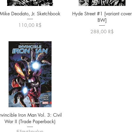
Γρήγορη προβολή
Γρήγορη προβολή
Mike Deodato, Jr. Sketchbook
Hyde Street #1 [variant cover
BW]
Τιμή
110,00 R$
Τιμή
288,00 R$
Γρήγορη προβολή
nvincible Iron Man Vol. 3: Civil
War II (Trade Paperback)
Εξαντλημένο