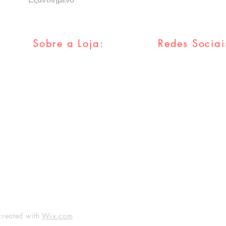
Sobre a Loja:
Redes Sociai
FAQ
Facebook
Envios & Trocas
Twitter
Política da Loja
Instagram
Métodos
Pagamentos
Tumblr
created with
Wix.com