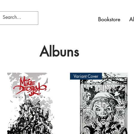
Bookstore
A
Albuns
Variant Cover