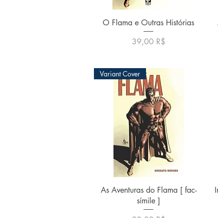
Γρήγορη προβολή
O Flama e Outras Histórias
Τιμή
39,00 R$
Variant Cover
Γρήγορη προβολή
As Aventuras do Flama [ fac-
I
símile ]