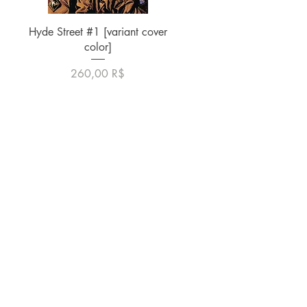
Γρήγορη προβολή
Hyde Street #1 [variant cover
color]
Τιμή
260,00 R$