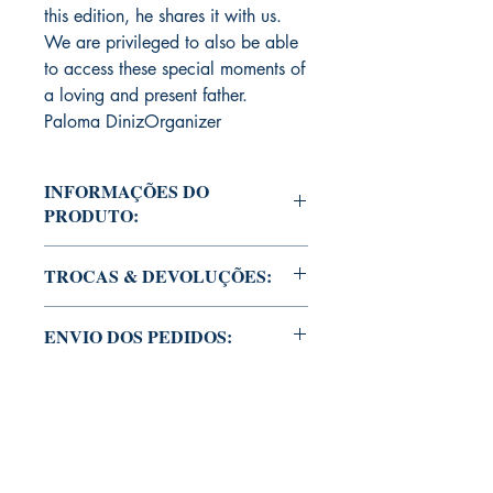
this edition, he shares it with us.
We are privileged to also be able
to access these special moments of
a loving and present father.
Paloma DinizOrganizer
INFORMAÇÕES DO
PRODUTO:
Edição do acervo pessoal de Mike
TROCAS & DEVOLUÇÕES:
Deodato Jr. Esta e outras edições serão
autografadas com ou sem dedicatória,
ATENÇÃO: nossas edições são
caso você queira que Mike Deodato Jr
ENVIO DOS PEDIDOS:
tiragens limitadas com autógrafos
autografe seu exemplar.
personalizados. Infelizmente, não está
Esta edição está na residência de Mike
sujeito à devolução. Porque uma vez
Deodato Jr.
autografado, invalida a recolocação
Os pedidos são recolhidos de segunda
do produto à venda no nosso catálogo.
a sextas e pegos com o autor somente
Por favor, certifique-se se é realmente
aos sábados, devidamente
esta edição que você deseja adquirir.
Mike Deodato Store