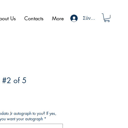
bout Us
Contacts
More
Σύνδεση
 #2 of 5
ato Jr autograph to you? If yes,
o you want your autograph
*