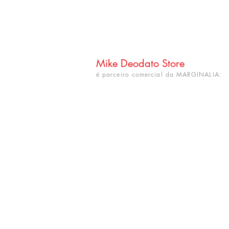
Mike Deodato Store
é parceiro comercial da MARGINALIA:
CNPJ: 22.759.548/0001-52
Rua Dr. Hortêncio Ribeiro nº 148
Bairro Castelo Branco
(próximo à UFPB)
João Pessoa - PB. CEP: 58050-220
info@mikedeodatostore.com