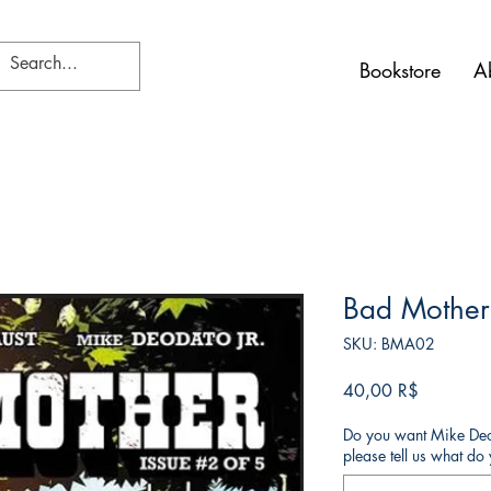
Bookstore
A
Bad Mother
SKU: BMA02
Τιμή
40,00 R$
Do you want Mike Deod
please tell us what d