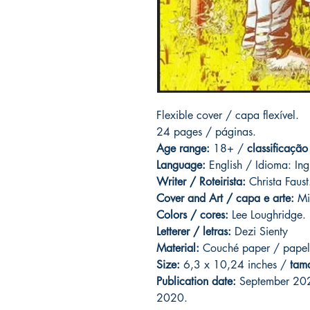
Flexible cover / capa flexível.
24 pages
/ páginas.
Age range:
18+ /
classificação
Language:
English / Idioma: Ing
Writer / Roteirista:
Christa Faust
Cover and
Art / capa e arte:
Mi
Colors / cores:
Lee Loughridge.
Letterer / letras:
Dezi Sienty
Material:
C
ouché paper / papel
Size:
6,3 x 10,24 inches /
tam
Publication date:
September 202
2020.