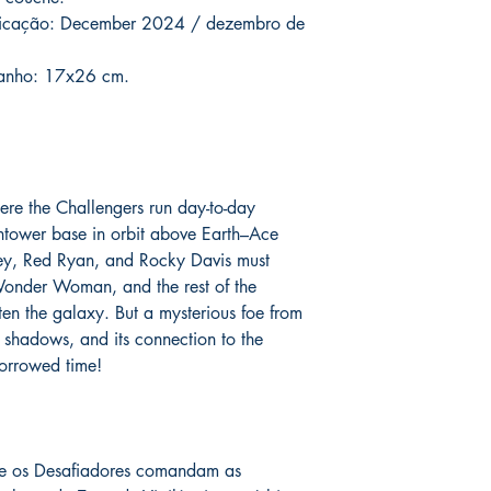
assinadas conforme so
catálogo.
blicação: December 2024 / dezembro de
serão enviados por co
o prazo de entrega no
manho: 17x26 cm.
fora do Brasil *
é de 1
chegue em 25 dias, e
imediatamente para fa
entrega.
Você pode ver Mike D
ere the Challengers run day-to-day
nas redes sociais del
htower base in orbit above Earth–Ace
forma de garantia e v
ey, Red Ryan, and Rocky Davis must
produto. :)
onder Woman, and the rest of the
*
A entrega fora do Br
eaten the galaxy. But a mysterious foe from
dos Correios e ao alc
e shadows, and its connection to the
Wix.
orrowed time!
de os Desafiadores comandam as