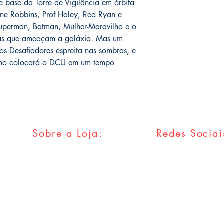
 base da Torre de Vigilância em órbita
ne Robbins, Prof Haley, Red Ryan e
uperman, Batman, Mulher-Maravilha e o
ndas que ameaçam a galáxia. Mas um
os Desafiadores espreita nas sombras, e
ino colocará o DCU em um tempo
Sobre a Loja:
Redes Sociai
FAQ
Facebook
Envios & Trocas
Twitter
Política da Loja
Instagram
Métodos
Pagamentos