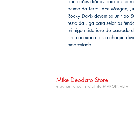
operações diárias para a enorme
acima da Terra, Ace Morgan, Ju
Rocky Davis devem se unir ao S
resto da Liga para selar as fe
inimigo misterioso do passado d
sua conexão com o choque div
emprestado!
Mike Deodato Store
é parceiro comercial da MARGINALIA:
CNPJ: 22.759.548/0001-52
Rua Dr. Hortêncio Ribeiro nº 148
Bairro Castelo Branco
(próximo à UFPB)