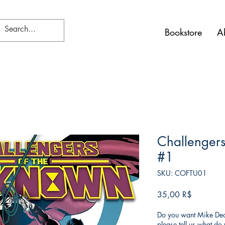
Bookstore
A
Challenger
#1
SKU: COFTU01
Τιμή
35,00 R$
Do you want Mike Deod
please tell us what d