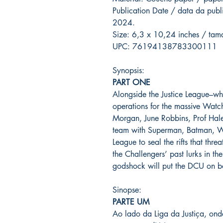
Publication Date / data da pu
2024.
Size: 6,3 x 10,24 inches / ta
UPC: 76194138783300111
Synopsis:
PART ONE
Alongside the Justice League–wh
operations for the massive Watc
Morgan, June Robbins, Prof Hal
team with Superman, Batman, W
League to seal the rifts that thr
the Challengers’ past lurks in th
godshock will put the DCU on b
Sinopse:
PARTE UM
Ao lado da Liga da Justiça, on