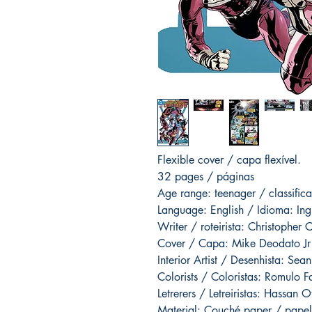
Flexible cover / capa flexível.
32 pages / páginas
Age range: teenager / classific
Language: English / Idioma: Ing
Writer / roteirista: Christopher 
Cover / Capa: Mike Deodato Jr
Interior Artist / Desenhista: Sea
Colorists / Coloristas: Romulo F
Letrerers / Letreiristas: Hassan
Material: Couché paper / papel