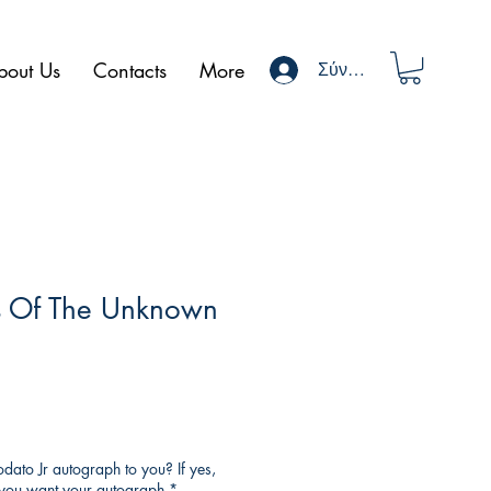
bout Us
Contacts
More
Σύνδεση
s Of The Unknown
ato Jr autograph to you? If yes,
o you want your autograph
*