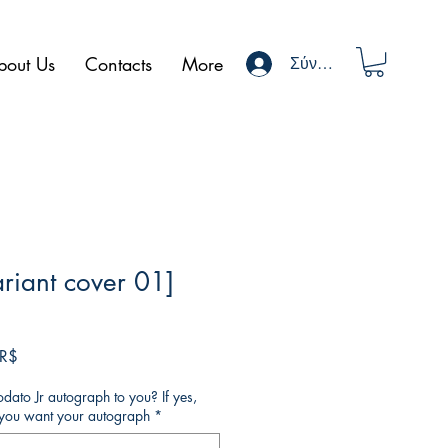
bout Us
Contacts
More
Σύνδεση
ariant cover 01]
κή
Τιμή
 R$
Έκπτωσης
ato Jr autograph to you? If yes,
o you want your autograph
*