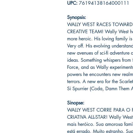
UPC:
76194138164000111
Synopsis:
WALLY WEST RACES TOWARDS
CREATIVE TEAM! Wally West has 
more heroic. His loving family i
Very off. His evolving understa
new avenues of sci-fi adventure 
ideas. Something whispers from 
Force, and as Wally experiments
powers he encounters new realms,
terrors. A new era for the Scarl
Si Spurrier (Coda, Damn Them A
Sinopse:
WALLY WEST CORRE PARA O
CRIATIVA ALL-STAR! Wally West 
mais heróico. Sua amorosa famíl
está errado. Muito estranho. Su