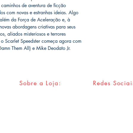
 caminhos de aventura de ficção
tidos com novas e estranhas ideias. Algo
 além da Força de Aceleração e, à
ovas abordagens criativas para seus
s, aliados misteriosos e terrores
a o Scarlet Speedster começa agora com
 Damn Them All) e Mike Deodato Jr.
Sobre a Loja:
Redes Sociai
FAQ
Facebook
Envios & Trocas
Twitter
Política da Loja
Instagram
Métodos
Pagamentos