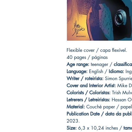
Flexible cover / capa flexível.
40 pages / páginas
Age range:
teenager /
classific
Language:
English /
Idioma:
Ing
Writer / roteirista:
Simon Spurrie
Cover and Interior Artist:
Mike D
Colorists / Coloristas:
Trish Mulvi
Letrerers / Letreiristas:
Hassan Ot
Material:
Couché paper / papel
Publication Date / data da publ
2023.
Size:
6,3 x 10,24 inches /
tam