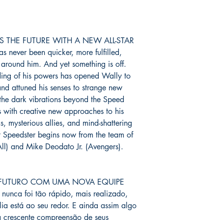
o prazo de entrega no
fora do Brasil *
é de 1
chegue em 25 dias, e
imediatamente para fa
 THE FUTURE WITH A NEW ALL-STAR
entrega.
never been quicker, more fulfilled,
s around him. And yet something is off.
Você pode ver Mike D
nding of his powers has opened Wally to
nas redes sociais del
and attuned his senses to strange new
forma de garantia e v
the dark vibrations beyond the Speed
produto. :)
 with creative new approaches to his
*
A entrega fora do Br
 mysterious allies, and mind-shattering
dos Correios e ao alc
et Speedster begins now from the team of
Wix.
ll) and Mike Deodato Jr. (Avengers).
 FUTURO COM UMA NOVA EQUIPE
nunca foi tão rápido, mais realizado,
ia está ao seu redor. E ainda assim algo
a crescente compreensão de seus