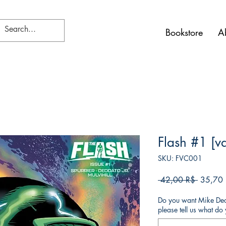
Bookstore
A
Flash #1 [v
SKU: FVC001
Κανονι
 42,00 R$ 
35,70
τιμή
Do you want Mike Deod
please tell us what d