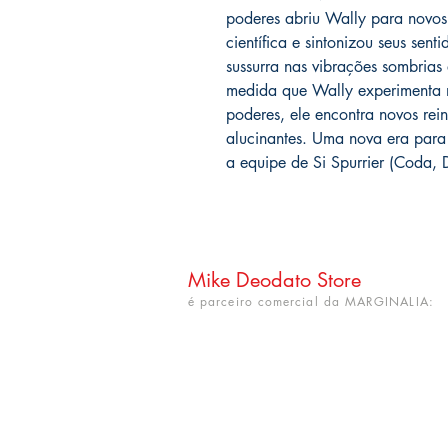
poderes abriu Wally para novos
científica e sintonizou seus sen
sussurra nas vibrações sombrias
medida que Wally experimenta n
poderes, ele encontra novos reino
alucinantes. Uma nova era par
a equipe de Si Spurrier (Coda,
Mike Deodato Store
é parceiro comercial da MARGINALIA:
CNPJ: 22.759.548/0001-52
Rua Dr. Hortêncio Ribeiro nº 148
Bairro Castelo Branco