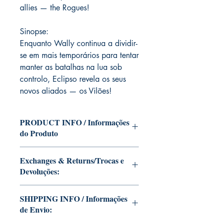
allies — the Rogues!
Sinopse:
Enquanto Wally continua a dividir-
se em mais temporários para tentar
manter as batalhas na lua sob
controlo, Eclipso revela os seus
novos aliados — os Vilões!
PRODUCT INFO / Informações
do Produto
Edition of Mike Deodato Jr's personal
Exchanges & Returns/Trocas e
collection.
Devoluções:
This and other editions will be signed
with or without dedication, in case you
ATTENTION: our editions are limited
want Mike Deodato Jr to autograph
SHIPPING INFO / Informações
runs with personalized autographs.
your copy.
de Envio:
Unfortunately, it is not subject to return.
--
Because once signed, it invalidates the