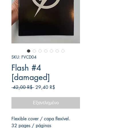
SKU: FVCD04
Flash #4
[damaged]
Κανονική
Τιμή
 42,00 R$ 
29,40 R$
τιμή
Έκπτωσης
Εξαντλημένο
Flexible cover / capa flexível.
32 pages / páginas