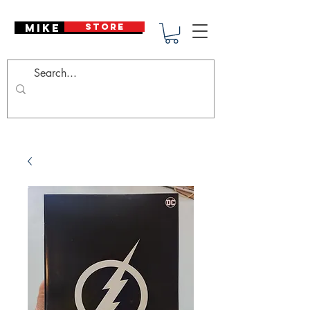
Mike Deodato
STORE