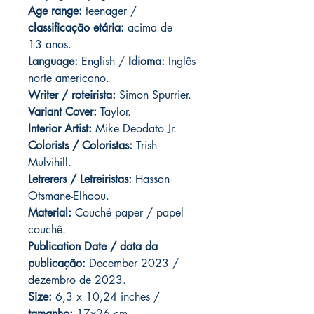
Age range:
teenager /
classificação etária:
acima de
13 anos.
Language:
English /
Idioma:
Inglês
norte americano.
Writer / roteirista:
Simon Spurrier.
Variant Cover
:
Taylor.
Interior Artist:
Mike Deodato Jr.
Colorists / Coloristas:
Trish
Mulvihill.
Letrerers / Letreiristas:
Hassan
Otsmane-Elhaou.
Material:
Couché paper / papel
couchê.
Publication Date / data da
publicação:
December 2023 /
dezembro de 2023.
Size:
6,3 x 10,24 inches /
tamanho:
17x26 cm.