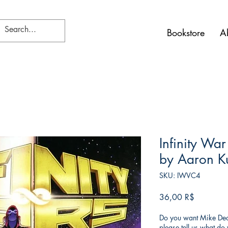
Bookstore
A
Infinity War
by Aaron K
SKU: IWVC4
Τιμή
36,00 R$
Do you want Mike Deod
please tell us what d