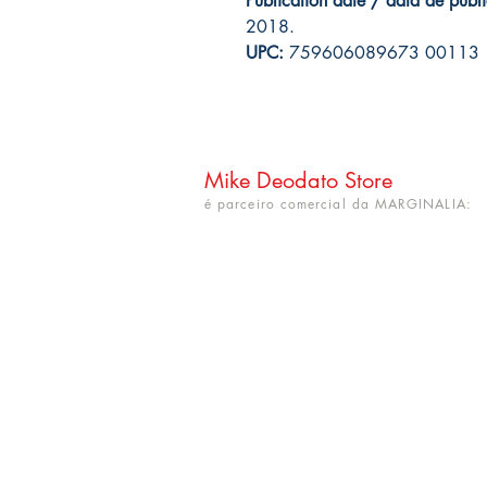
Publication date / data de publ
2018.
UPC:
759606089673 00113
Mike Deodato Store
é parceiro comercial da MARGINALIA:
CNPJ: 22.759.548/0001-52
Rua Dr. Hortêncio Ribeiro nº 148
Bairro Castelo Branco
(próximo à UFPB)
João Pessoa - PB. CEP: 58050-220
info@mikedeodatostore.com