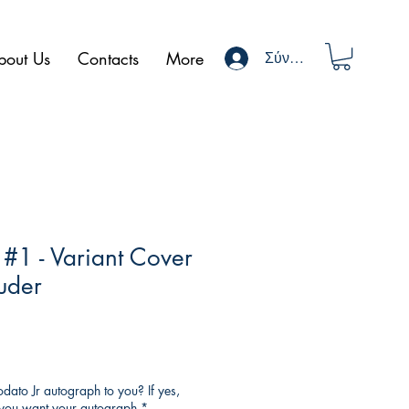
bout Us
Contacts
More
Σύνδεση
 #1 - Variant Cover
uder
ato Jr autograph to you? If yes,
o you want your autograph
*