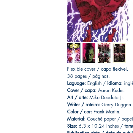
Flexible cover / capa flexível.
38 pages / páginas.
Laguage:
English /
idioma:
ingl
Cover / capa:
Aaron Kuder.
Art
/ arte:
Mike Deodato Jr.
Writer / roteiro:
Gerry Duggan.
Color / cor:
Frank Martin.
Material:
C
ouché paper / papel
Size:
6,3 x 10,24 inches /
tam