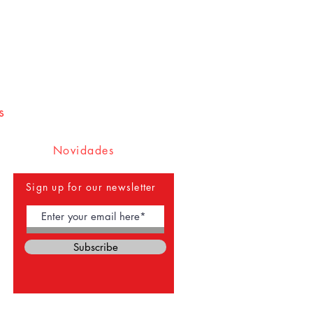
licitado. Na semana seguinte, eles
rreio registrado. Após a postagem,
 Brasil é de 5 a 15 dias; a
entrega
5 a 25 dias. Caso seu produto não
ntre em contato conosco
zer a recuperação e agilizar a
s
eodato autografando suas edições
e e nas nossas. É também a nossa
Novidades
eracidade ao autógrafo e ao
Sign up for our newsletter
asil
está sujeita à disponibilidade
ance das vendas pela plataforma
Subscribe