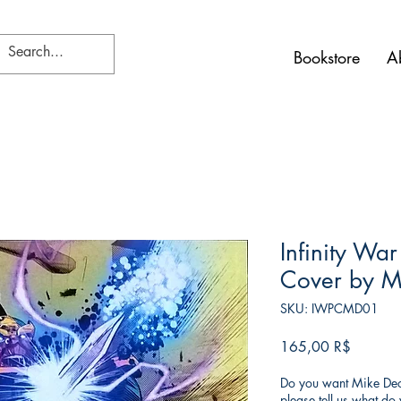
Bookstore
A
Infinity War
Cover by M
SKU: IWPCMD01
Τιμή
165,00 R$
Do you want Mike Deod
please tell us what d