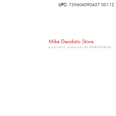
UPC:
759606090457 00112
Mike Deodato Store
é parceiro comercial da MARGINALIA:
CNPJ: 22.759.548/0001-52
Rua Dr. Hortêncio Ribeiro nº 148
Bairro Castelo Branco
(próximo à UFPB)
João Pessoa - PB. CEP: 58050-220
info@mikedeodatostore.com