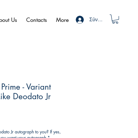
bout Us
Contacts
More
Σύνδεση
 Prime - Variant
ike Deodato Jr
ato Jr autograph to you? If yes,
o you want your autograph
*