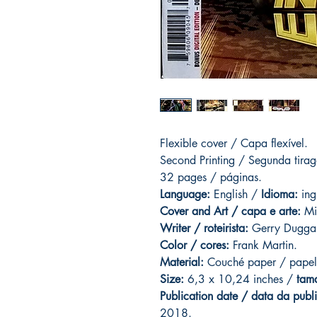
Flexible cover / Capa flexível.
Second Printing /
Segunda tira
32 pages
/ páginas.
Language:
English /
Idioma:
ing
Cover and
Art / capa e arte
:
Mik
Writer / roteirista:
Gerry Dugga
Color / cores:
Frank Martin.
Material:
C
ouché paper / papel
Size:
6,3 x 10,24 inches /
tam
Publication date / data da publ
2018.