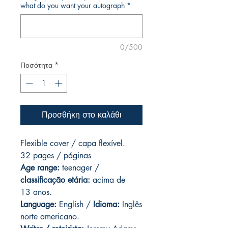
what do you want your autograph
*
0/500
Ποσότητα
*
Προσθήκη στο καλάθι
Flexible cover / capa flexível.
32 pages / páginas
Age range:
teenager /
classificação etária:
acima de
13 anos.
Language:
English /
Idioma:
Inglês
norte americano.