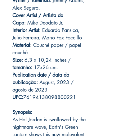
Writer / roteirista:
Jeremy Adams,
Alex Segura.
Cover Artist / Artista da
Capa
: Mike Deodato Jr.
Interior Artist:
Eduardo Pansica,
Julio Ferreira, Mario Fox Foccillo
Material:
Couché paper / papel
couchê.
Size:
6,3 x 10,24 inches /
tamanho:
17x26 cm.
Publication date / data da
publicação:
August, 2023 /
agosto de 2023
UPC:
76194138098800221
Synopsis:
As Hal Jordan is swallowed by the
nightmare wave, Earth's Green
Lantern shows this new malevolent