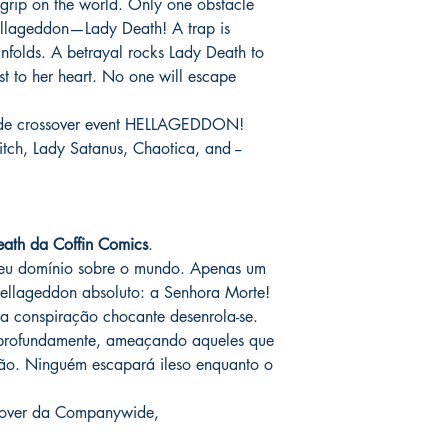
 grip on the world. Only one obstacle
assinadas conforme so
catálogo.
Hellageddon—Lady Death! A trap is
serão enviados por co
o prazo de entrega no
nfolds. A betrayal rocks Lady Death to
fora do Brasil *
é de 1
est to her heart. No one will escape
chegue em 25 dias, e
imediatamente para fa
wide crossover event HELLAGEDDON!
entrega.
itch, Lady Satanus, Chaotica, and --
Você pode ver Mike D
nas redes sociais del
forma de garantia e v
produto. :)
eath da Coffin Comics
.
seu domínio sobre o mundo. Apenas um
*
A entrega fora do Br
ellageddon absoluto: a Senhora Morte!
dos Correios e ao alc
 conspiração chocante desenrola-se.
Wix.
profundamente, ameaçando aqueles que
ão. Ninguém escapará ileso enquanto o
ssover da Companywide,