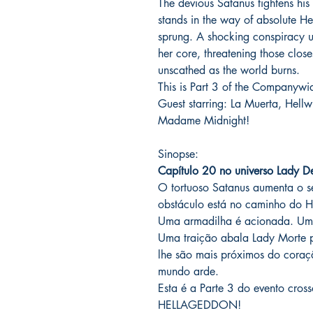
The devious Satanus tightens his
stands in the way of absolute 
sprung. A shocking conspiracy u
her core, threatening those clos
unscathed as the world burns.
This is Part 3 of the Company
Guest starring: La Muerta, Hellw
Madame Midnight!
Sinopse:
Capítulo 20 no universo Lady D
O tortuoso Satanus aumenta o 
obstáculo está no caminho do H
Uma armadilha é acionada. Uma
Uma traição abala Lady Morte 
lhe são mais próximos do coraç
mundo arde.
Esta é a Parte 3 do evento cro
HELLAGEDDON!