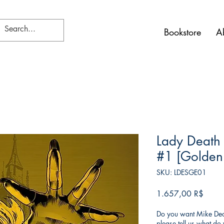
Bookstore
A
Lady Death 
#1 [Golden 
SKU: LDESGE01
Τιμή
1.657,00 R$
Do you want Mike Deod
please tell us what d