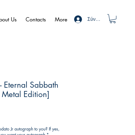
bout Us
Contacts
More
Σύνδεση
- Eternal Sabbath
Metal Edition]
ato Jr autograph to you? If yes,
o you want your autograph
*