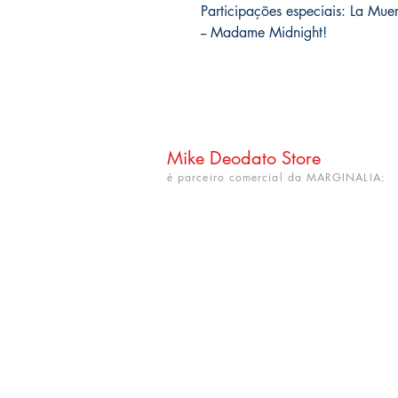
Participações especiais: La Mue
-- Madame Midnight!
Mike Deodato Store
é parceiro comercial da MARGINALIA:
CNPJ: 22.759.548/0001-52
Rua Dr. Hortêncio Ribeiro nº 148
Bairro Castelo Branco
(próximo à UFPB)
João Pessoa - PB. CEP: 58050-220
info@mikedeodatostore.com