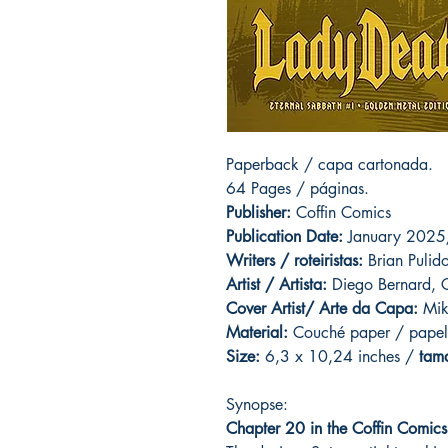
Paperback / capa cartonada.
64 Pages / páginas.
Publisher:
Coffin Comics
Publication Date:
January 202
Writers / roteiristas:
Brian Pulid
Artist / Artista:
Diego Bernard, C
Cover Artist/ Arte da Capa:
Mike
Material:
C
ouché paper / papel
Size:
6,3 x 10,24 inches /
tam
Synopse:
Chapter 20 in the Coffin Comics