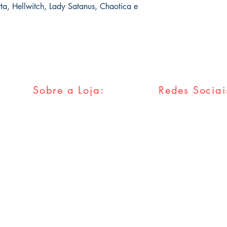
rta, Hellwitch, Lady Satanus, Chaotica e
Sobre a Loja:
Redes Sociai
FAQ
Facebook
Envios & Trocas
Twitter
Política da Loja
Instagram
Métodos
Pagamentos
Tumblr