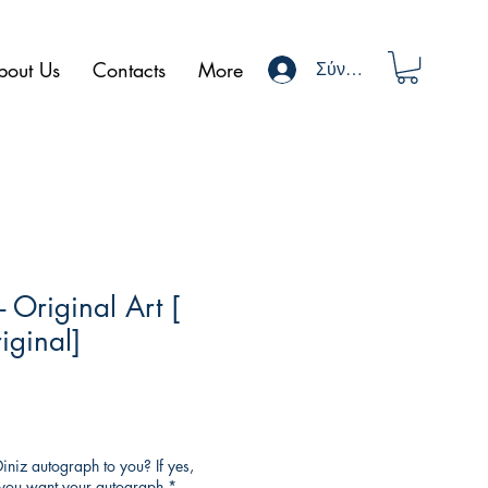
bout Us
Contacts
More
Σύνδεση
 Original Art [
iginal]
niz autograph to you? If yes,
o you want your autograph
*