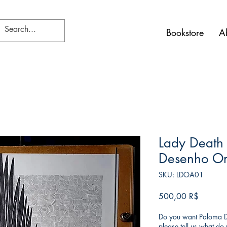
Bookstore
A
Lady Death -
Desenho Or
SKU: LDOA01
Τιμή
500,00 R$
Do you want Paloma Di
please tell us what d