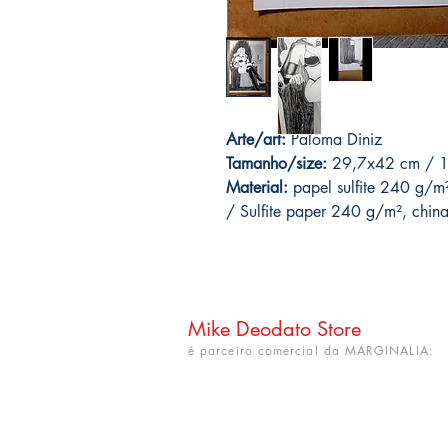
Arte/art:
Paloma Diniz
Tamanho/size:
29,7x42 cm / 11
Material:
papel sulfite 240 g/m
/ Sulfite paper 240 g/m², china 
Mike Deodato Store
é parceiro comercial da MARGINALIA:
CNPJ: 22.759.548/0001-52
Rua Dr. Hortêncio Ribeiro nº 148