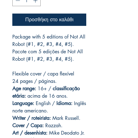
Προσθήκη στο καλάθι
Package with 5 editions of Not All
Robot (#1, #2, #3, #4, #5).
Pacote com 5 edições de Not All
Robot (#1, #2, #3, #4, #5).
Flexible cover / capa flexível
24 pages / páginas.
Age range:
16+ /
classificação
etária:
acima de 16 anos.
Language:
English /
Idioma:
Inglês
norte americano.
Writer / roteirista:
Mark Russell.
Cover / Capa:
Razzah.
Art / desenhista:
Mike Deodato Jr.