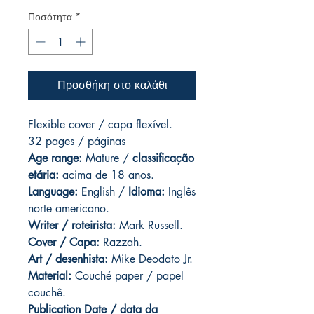
Ποσότητα
*
Προσθήκη στο καλάθι
Flexible cover / capa flexível.
32 pages / páginas
Age range:
Mature /
classificação
etária:
acima de 18 anos.
Language:
English /
Idioma:
Inglês
norte americano.
Writer / roteirista:
Mark Russell.
Cover / Capa:
Razzah.
Art / desenhista:
Mike Deodato Jr.
Material:
Couché paper / papel
couchê.
Publication Date / data da