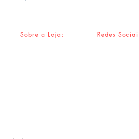
Sobre a Loja:
Redes Sociai
FAQ
Facebook
Envios & Trocas
Twitter
Política da Loja
Instagram
Métodos
Pagamentos
Tumblr