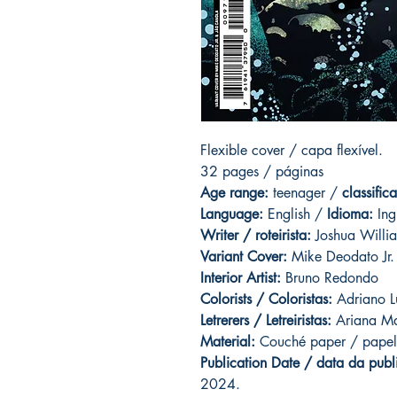
Flexible cover / capa flexível.
32 pages / páginas
Age range:
teenager /
classific
Language:
English /
Idioma:
Ing
Writer / roteirista:
Joshua Willi
Variant Cover
:
Mike Deodato Jr.
Interior Artist:
Bruno Redondo
Colorists / Coloristas:
Adriano L
Letrerers / Letreiristas:
Ariana M
Material:
Couché paper / papel
Publication Date / data da publ
2024.