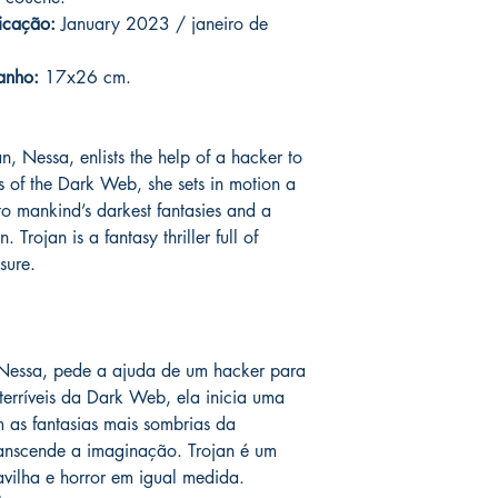
o prazo de entrega no
icação:
January 2023 / janeiro de
fora do Brasil *
é de 1
chegue em 25 dias, e
anho:
17x26 cm.
imediatamente para fa
entrega.
Nessa, enlists the help of a hacker to
Você pode ver Mike D
ers of the Dark Web, she sets in motion a
nas redes sociais del
forma de garantia e v
o mankind’s darkest fantasies and a
produto. :)
 Trojan is a fantasy thriller full of
sure.
*
A entrega fora do Br
dos Correios e ao alc
Wix.
Nessa, pede a ajuda de um hacker para
terríveis da Dark Web, ela inicia uma
 as fantasias mais sombrias da
nscende a imaginação. Trojan é um
ravilha e horror em igual medida.