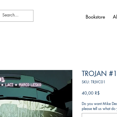
Bookstore
A
TROJAN #1 
SKU: TRJVC01
Τιμή
40,00 R$
Do you want Mike Deod
please tell us what d