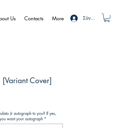
bout Us
Contacts
More
Σύνδεση
[Variant Cover]
ato Jr autograph to you? If yes,
o you want your autograph
*