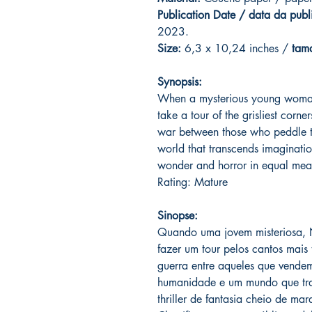
Publication Date / data da publ
2023.
Size:
6,3 x 10,24 inches /
tam
Synopsis:
When a mysterious young woman, 
take a tour of the grisliest corn
war between those who peddle t
world that transcends imagination.
wonder and horror in equal mea
Rating: Mature
Sinopse:
Quando uma jovem misteriosa, 
fazer um tour pelos cantos mais 
guerra entre aqueles que vendem
humanidade e um mundo que tra
thriller de fantasia cheio de ma