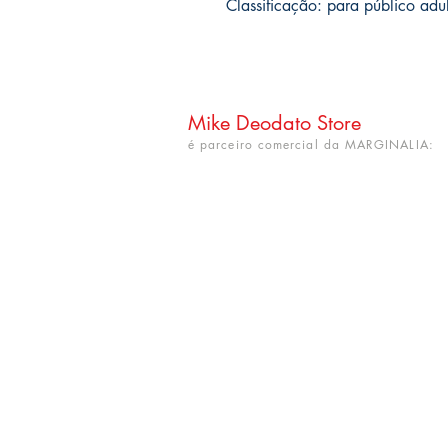
Classificação: para público adul
Mike Deodato Store
é parceiro comercial da MARGINALIA:
CNPJ: 22.759.548/0001-52
Rua Dr. Hortêncio Ribeiro nº 148
Bairro Castelo Branco
(próximo à UFPB)
João Pessoa - PB. CEP: 58050-220
info@mikedeodatostore.com