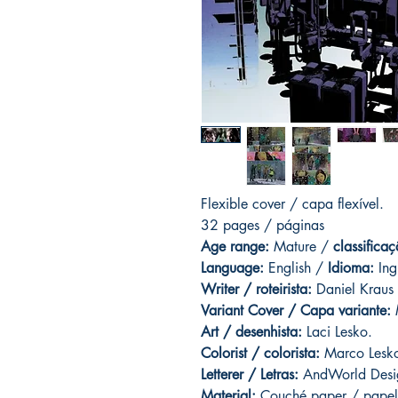
Flexible cover / capa flexível.
32 pages / páginas
Age range:
Mature /
classificaç
Language:
English /
Idioma:
Ing
Writer / roteirista:
Daniel Kraus
Variant Cover / Capa variante:
M
Art / desenhista:
Laci Lesko.
Colorist / colorista:
Marco Lesk
Letterer / Letras:
AndWorld Desi
Material:
Couché paper / papel