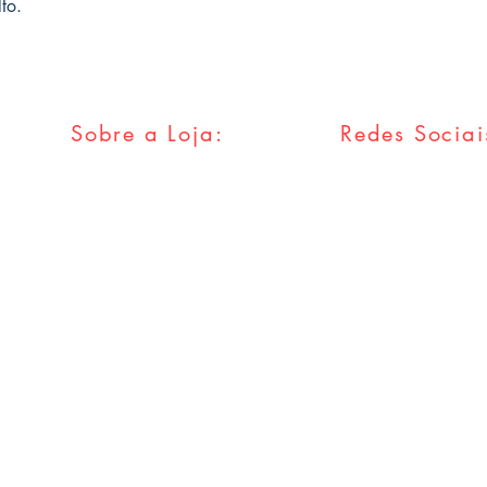
to.
Sobre a Loja:
Redes Sociai
FAQ
Facebook
Envios & Trocas
Twitter
Política da Loja
Instagram
Métodos
Pagamentos
Tumblr