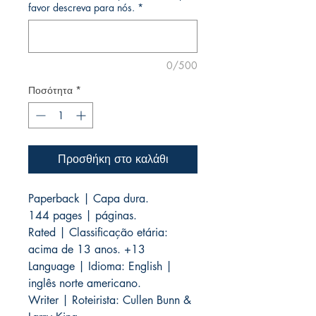
favor descreva para nós.
*
0/500
Ποσότητα
*
Προσθήκη στο καλάθι
Paperback | Capa dura.
144 pages | páginas.
Rated | Classificação etária:
acima de 13 anos. +13
Language | Idioma: English |
inglês norte americano.
Writer | Roteirista: Cullen Bunn &